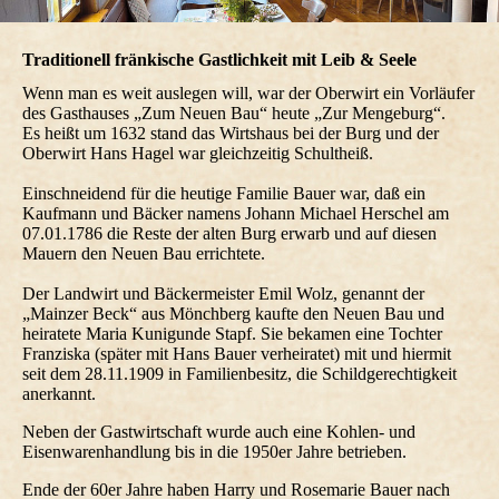
Traditionell fränkische Gastlichkeit mit Leib & Seele
Wenn man es weit auslegen will, war der Oberwirt ein Vorläufer
des Gasthauses „Zum Neuen Bau“ heute „Zur Mengeburg“.
Es heißt um 1632 stand das Wirtshaus bei der Burg und der
Oberwirt Hans Hagel war gleichzeitig Schultheiß.
Einschneidend für die heutige Familie Bauer war, daß ein
Kaufmann und Bäcker namens Johann Michael Herschel am
07.01.1786 die Reste der alten Burg erwarb und auf diesen
Mauern den Neuen Bau errichtete.
Der Landwirt und Bäckermeister Emil Wolz, genannt der
„Mainzer Beck“ aus Mönchberg kaufte den Neuen Bau und
heiratete Maria Kunigunde Stapf. Sie bekamen eine Tochter
Franziska (später mit Hans Bauer verheiratet) mit und hiermit
seit dem 28.11.1909 in Familienbesitz, die Schildgerechtigkeit
anerkannt.
Neben der Gastwirtschaft wurde auch eine Kohlen- und
Eisenwarenhandlung bis in die 1950er Jahre betrieben.
Ende der 60er Jahre haben Harry und Rosemarie Bauer nach